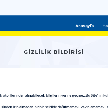
Anasayfa
Ha
GIZLILIK BILDIRISI
ık otorilerinden alınabilecek bilgilerin yerine geçmez.Bu Site’nin kul
neticisinden izin almadan, hiçbir şekilde dağıtmamayı, yayınlamama