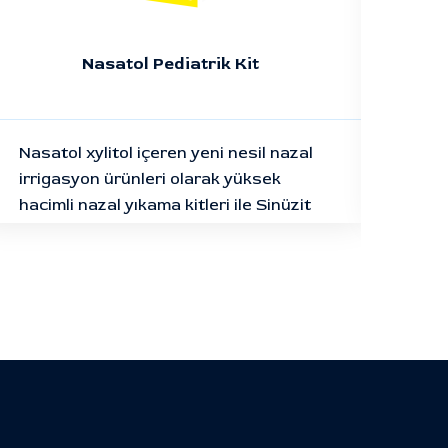
Nasatol Pediatrik Kit
Nasatol xylitol içeren yeni nesil nazal
Nasa
irrigasyon ürünleri olarak yüksek
olam
hacimli nazal yıkama kitleri ile Sinüzit
içer
ve Burun Tıkanıklığında kanıtlanmış
teda
etkinlik sağlar.
kull