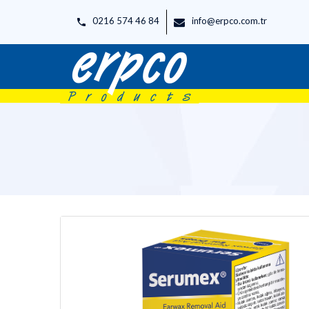
0216 574 46 84
info@erpco.com.tr