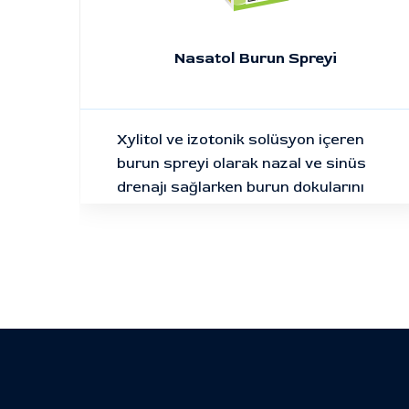
12 -
Nasatol Burun Spreyi
sit
iye
Xylitol ve izotonik solüsyon içeren
burun spreyi olarak nazal ve sinüs
drenajı sağlarken burun dokularını
rahatlatır ve nemli tutmaya yardımcı
olur.